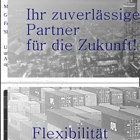
Manager,
Niederlassungsleitung, Regionalleitung,
Geschäftsführungen in Deutschland, Schweiz, Italien und
Frankreich, ebenso Chicago, Delhi, Dubai, Hong Kong, Marokko,
Shanghai.
Unser Vorteil ist die individuelle Beratung unserer Mandanten und
unserer Kandidaten. Wir begleiten den Kandidaten und den
Auftraggeber auch während der Einarbeitungsphase. Die Vakanz
optimal zu besetzen, ist unser Ziel.
Ihr_zuferlaessiger_Partner.jpg
Home
Über uns
Stellenangebote
Kandidaten