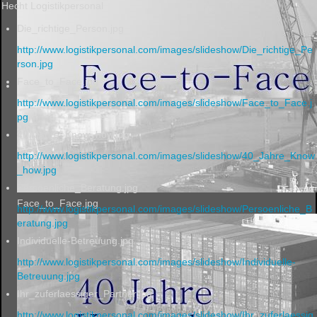
Hecht Logistikpersonal
Die_richtige_Person.jpg
http://www.logistikpersonal.com/images/slideshow/Die_richtige_Pe
rson.jpg
Face_to_Face.jpg
http://www.logistikpersonal.com/images/slideshow/Face_to_Face.j
pg
40_Jahre_Know_how.jpg
http://www.logistikpersonal.com/images/slideshow/40_Jahre_Know
_how.jpg
Persoenliche_Beratung.jpg
Face_to_Face.jpg
http://www.logistikpersonal.com/images/slideshow/Persoenliche_B
eratung.jpg
Individuelle-Betreuung.jpg
http://www.logistikpersonal.com/images/slideshow/Individuelle-
Betreuung.jpg
Ihr_zuferlaessiger_Partner.jpg
http://www.logistikpersonal.com/images/slideshow/Ihr_zuferlaessig