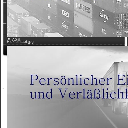
Mandanten
Kontakt
Impressum
AGB
Flexibilitaet.jpg
Datenschutz
Kontakt
Bad Homburg
Telefon
06172 - 177.0377
06172 - 177.0737
Mobil
0151 - 4001.3144